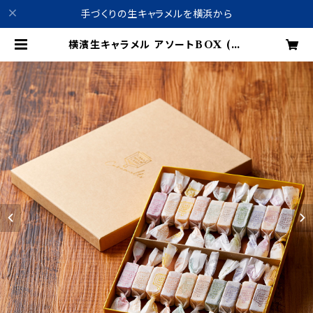
手づくりの生キャラメルを横浜から
横濱生キャラメル アソートBOX (20
個) ※要冷蔵 | 横浜キャラメルラボ