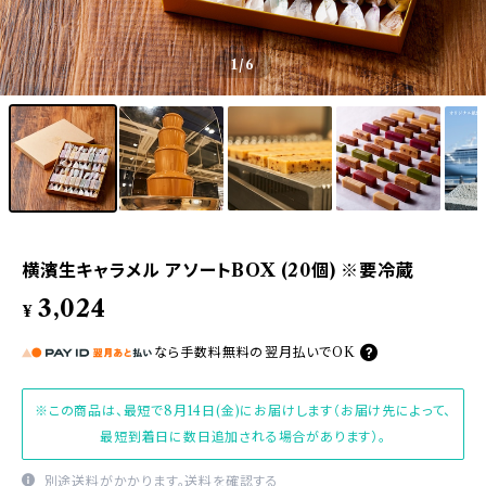
1
/6
横濱生キャラメル アソートBOX (20個) ※要冷蔵
3,024
¥
なら
手数料無料の
翌月払いでOK
※この商品は、最短で8月14日(金)にお届けします（お届け先によって、
最短到着日に数日追加される場合があります）。
別途送料がかかります。
送料を確認する